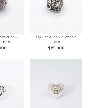
SQUARE CHARM- VICTORIA
ARTS CHARM-
LIFE®
A LIFE®
$85.000
000