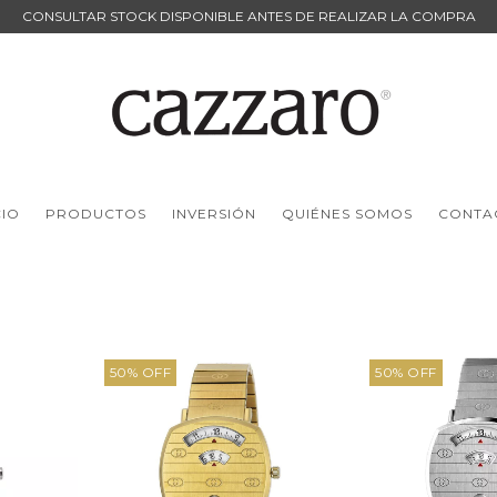
CONSULTAR STOCK DISPONIBLE ANTES DE REALIZAR LA COMPRA
CIO
PRODUCTOS
INVERSIÓN
QUIÉNES SOMOS
CONTA
50
%
OFF
50
%
OFF