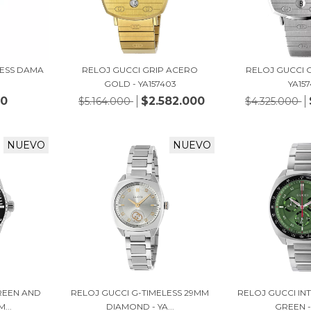
LESS DAMA
RELOJ GUCCI GRIP ACERO
RELOJ GUCCI 
GOLD - YA157403
YA157
00
$2.582.000
$5.164.000
$4.325.000
NUEVO
NUEVO
REEN AND
RELOJ GUCCI G-TIMELESS 29MM
RELOJ GUCCI IN
...
DIAMOND - YA...
GREEN - 