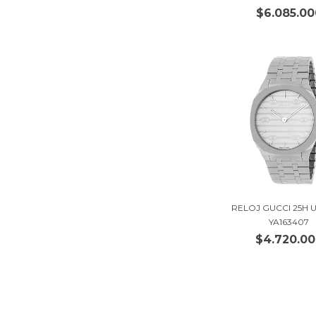
$6.085.00
RELOJ GUCCI 25H U
YA163407
$4.720.0