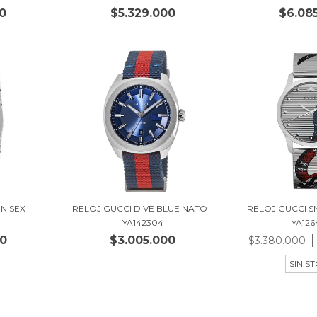
0
$5.329.000
$6.08
NISEX -
RELOJ GUCCI DIVE BLUE NATO -
RELOJ GUCCI S
YA142304
YA126
00
$3.005.000
$3.380.000
SIN S