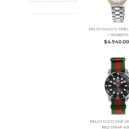
RELOJ GUCCI G-TIME
– YA1265070
$4.940.0
RELOJ GUCCI DIVE G
RED STRAP 40M