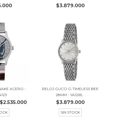
5.000
$3.879.000
NAKE ACERO -
RELOJ GUCCI G-TIMELESS BEE
4123
28MM - YA1265...
$2.535.000
$3.879.000
TOCK
SIN STOCK