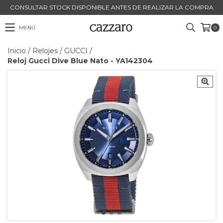
CONSULTAR STOCK DISPONIBLE ANTES DE REALIZAR LA COMPRA
MENÚ
0
Inicio
/
Relojes
/
GUCCI
/
Reloj Gucci Dive Blue Nato - YA142304