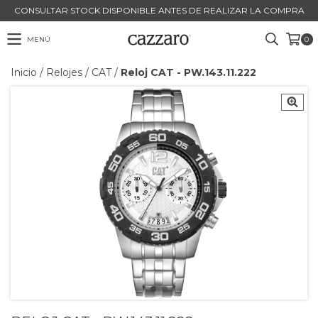
CONSULTAR STOCK DISPONIBLE ANTES DE REALIZAR LA COMPRA
MENÚ
0
Inicio
/
Relojes
/
CAT
/
Reloj CAT - PW.143.11.222